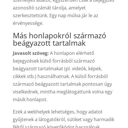
személyes adatot, egyszerűen csak a bejegyzés
azonosító számát tárolja, amelyet
szerkesztettünk. Egy nap múlva jár le az
érvényessége.
Más honlapokról származó
beágyazott tartalmak
Javasolt szöveg:
A honlapon elérhető
bejegyzések külső forrásból származó
beágyazott tartalmakat (pl. videók, képek,
cikkek stb.) használhatnak. A külső forrásból
származó beágyazott tartalmak pontosan úgy
viselkednek, mintha meglátogattunk volna egy
másik honlapot.
Ezek a webhelyek lehetséges, hogy adatot
gyűjtenek a látogatókról, sütiket vagy harmadik
féltől származó követőkódot használnak,