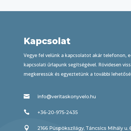
Kapcsolat
Vegye fel velünk a kapcsolatot akár telefonon, 
kapcsolati űrlapunk segítségével. Rövidesen viss
megkeressük és egyeztetünk a további lehetősé

info@veritaskonyvelo.hu

+36-20-975-2435

2166 Püspökszilágy, Táncsics Mihály u. 6