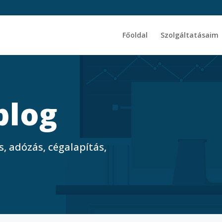
Főoldal
Szolgáltatásaim
blog
, adózás, cégalapítás,