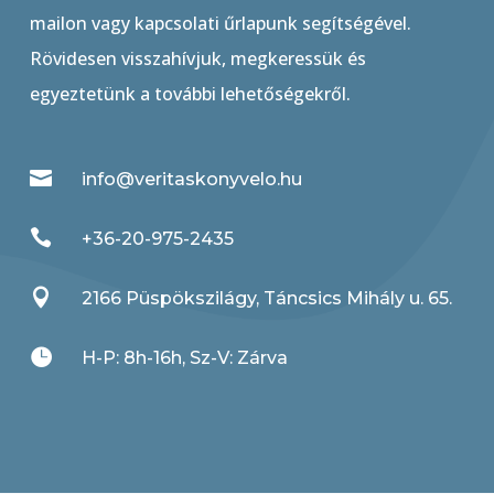
mailon vagy kapcsolati űrlapunk segítségével.
Rövidesen visszahívjuk, megkeressük és
egyeztetünk a további lehetőségekről.

info@veritaskonyvelo.hu

+36-20-975-2435

2166 Püspökszilágy, Táncsics Mihály u. 65.

H-P: 8h-16h, Sz-V: Zárva