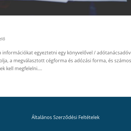
elő
b információkat egyeztetni egy könyvelővel / adótanácsadóv
solja, a megválasztott cégforma és adózási forma, és számo
k kell megfelelni....
Általános Szerződési Feltételek