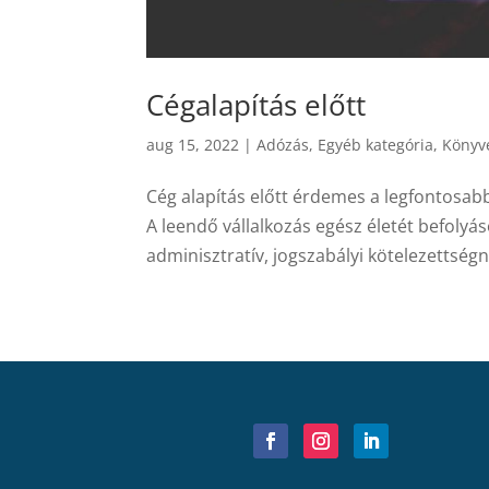
Cégalapítás előtt
aug 15, 2022
|
Adózás
,
Egyéb kategória
,
Könyv
Cég alapítás előtt érdemes a legfontosab
A leendő vállalkozás egész életét befolyá
adminisztratív, jogszabályi kötelezettségne