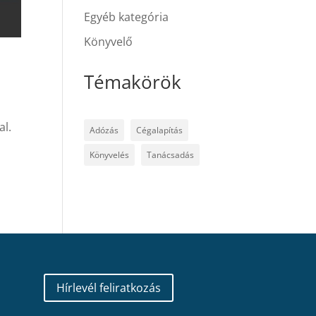
Egyéb kategória
Könyvelő
Témakörök
al.
Adózás
Cégalapítás
s
Könyvelés
Tanácsadás
Hírlevél feliratkozás